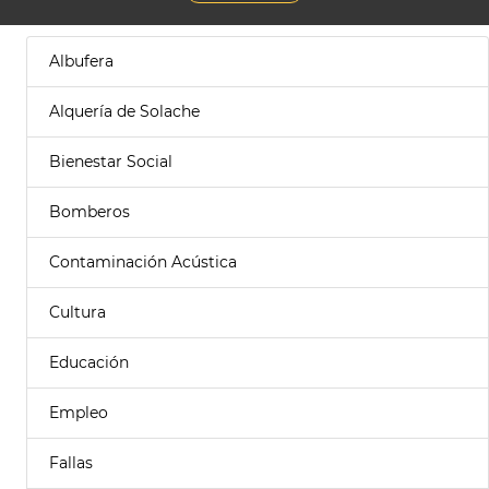
Albufera
Alquería de Solache
Bienestar Social
Bomberos
Contaminación Acústica
Cultura
Educación
Empleo
Fallas