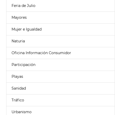
Feria de Julio
Mayores
Mujer e Igualdad
Naturia
Oficina Información Consumidor
Participación
Playas
Sanidad
Tráfico
Urbanismo