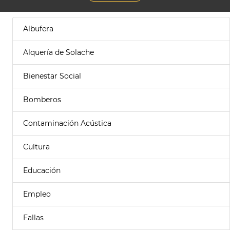
Albufera
Alquería de Solache
Bienestar Social
Bomberos
Contaminación Acústica
Cultura
Educación
Empleo
Fallas