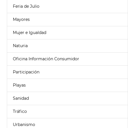
Feria de Julio
Mayores
Mujer e Igualdad
Naturia
Oficina Información Consumidor
Participación
Playas
Sanidad
Tráfico
Urbanismo