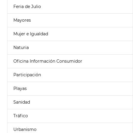
Feria de Julio
Mayores
Mujer e Igualdad
Naturia
Oficina Información Consumidor
Participación
Playas
Sanidad
Tráfico
Urbanismo