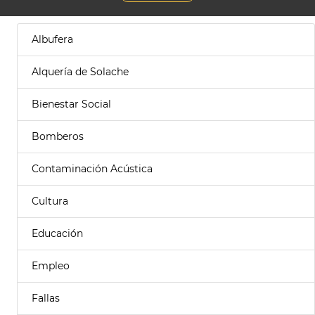
Albufera
Alquería de Solache
Bienestar Social
Bomberos
Contaminación Acústica
Cultura
Educación
Empleo
Fallas