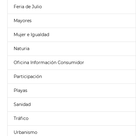
Feria de Julio
Mayores
Mujer e Igualdad
Naturia
Oficina Información Consumidor
Participación
Playas
Sanidad
Tráfico
Urbanismo