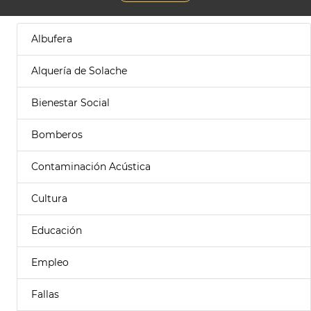
Albufera
Alquería de Solache
Bienestar Social
Bomberos
Contaminación Acústica
Cultura
Educación
Empleo
Fallas