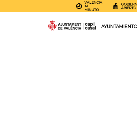
VALENCIA
GOBIER
AL
ABIERTO
MINUTO
AYUNTAMIENT