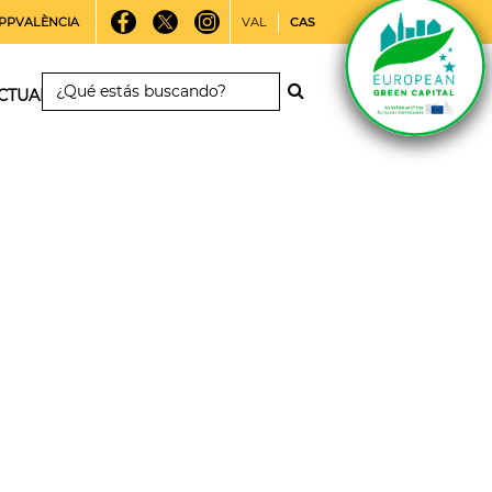
PPVALÈNCIA
VAL
CAS
CTUALIDAD