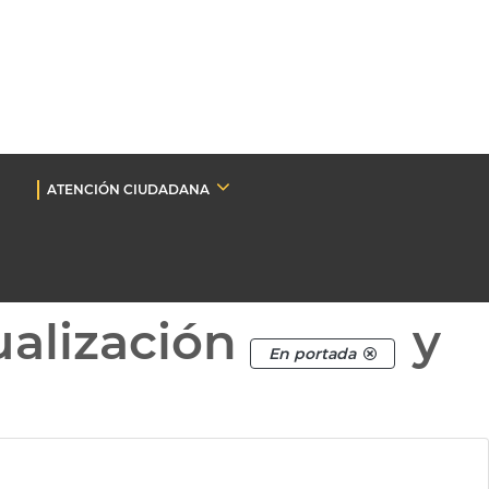
ATENCIÓN CIUDADANA
ualización
y
En portada