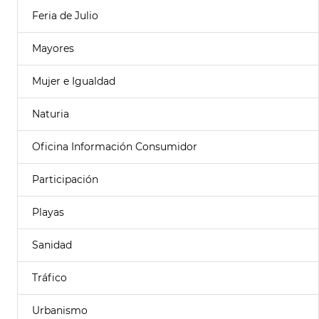
Feria de Julio
Mayores
Mujer e Igualdad
Naturia
Oficina Información Consumidor
Participación
Playas
Sanidad
Tráfico
Urbanismo