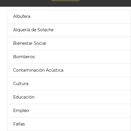
Albufera
Alquería de Solache
Bienestar Social
Bomberos
Contaminación Acústica
Cultura
Educación
Empleo
Fallas