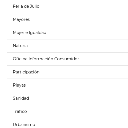
Feria de Julio
Mayores
Mujer e Igualdad
Naturia
Oficina Información Consumidor
Participación
Playas
Sanidad
Tráfico
Urbanismo