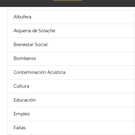
Albufera
Alquería de Solache
Bienestar Social
Bomberos
Contaminación Acústica
Cultura
Educación
Empleo
Fallas