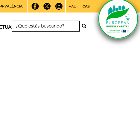
PPVALÈNCIA
VAL
CAS
CTUALIDAD