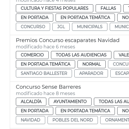
modificado hace 4 meses
CULTURA Y FIESTAS POPULARES
FALLAS
EN PORTADA
EN PORTADA TEMÁTICA
NO
CONCURSO
JGL
MUNICIPALS
MUNIC
Premios Concurso escaparates Navidad
modificado hace 6 meses
COMERCIO
TODAS LAS AUDIENCIAS
VALE
EN PORTADA TEMÁTICA
NORMAL
CONCU
SANTIAGO BALLESTER
APARADOR
ESCAP
Concurso Sense Barreres
modificado hace 8 meses
ALCALDÍA
AYUNTAMIENTO
TODAS LAS A
EN PORTADA
EN PORTADA TEMÁTICA
NO
NAVIDAD
POBLES DEL NORD
ORNAMENT