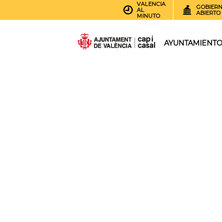
VALENCIA
GOBIER
AL
ABIERTO
MINUTO
AYUNTAMIENT