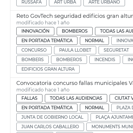
RUSSAFA
ART URBÀ
ARTE URBANO
Reto GovTech seguridad edificios gran altu
modificado hace 1 año
INNOVACIÓN
BOMBEROS
TODAS LAS AU
EN PORTADA TEMÁTICA
NORMAL
INNOVA
CONCURSO
PAULA LLOBET
SEGURETAT
BOMBERS
BOMBEROS
INCENDIS
I
EDIFICIOS GRAN ALTURA
Convocatoria concurso fallas municipales V
modificado hace 1 año
FALLAS
TODAS LAS AUDIENCIAS
CIUTAT 
EN PORTADA TEMÁTICA
NORMAL
PLAZA 
JUNTA DE GOBIERNO LOCAL
PLAÇA AJUNTAM
JUAN CARLOS CABALLERO
MONUMENTS MUNI