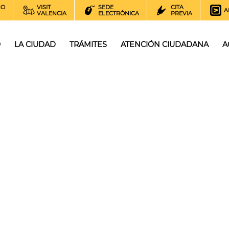
NO
VISIT
SEDE
CITA
A
VALENCIA
ELECTRÓNICA
PREVIA
O
LA CIUDAD
TRÁMITES
ATENCIÓN CIUDADANA
A