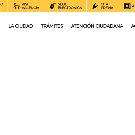
NO
VISIT
SEDE
CITA
A
VALENCIA
ELECTRÓNICA
PREVIA
O
LA CIUDAD
TRÁMITES
ATENCIÓN CIUDADANA
A