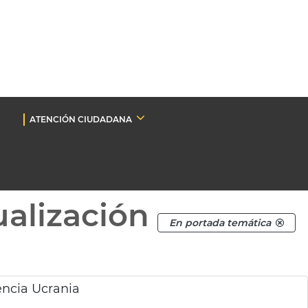
ATENCIÓN CIUDADANA
ualización
En portada temática
encia Ucrania