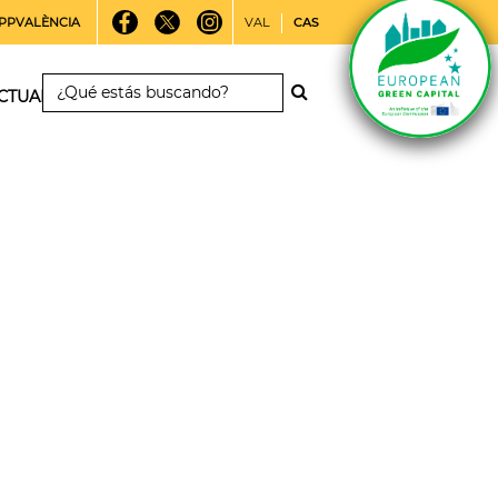
PPVALÈNCIA
VAL
CAS
CTUALIDAD