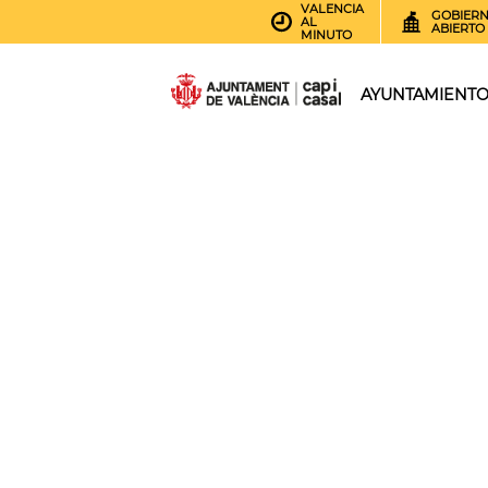
VALENCIA
GOBIER
AL
ABIERTO
MINUTO
AYUNTAMIENT