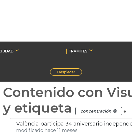
CIUDAD
TRÁMITES
Desplegar
Contenido con Vis
y etiqueta
.
concentración
València participa 34 aniversario independ
modificado hace 11 meses