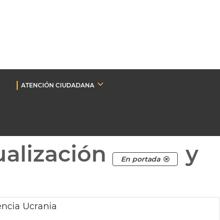
ATENCIÓN CIUDADANA
ualización
y
En portada
encia Ucrania