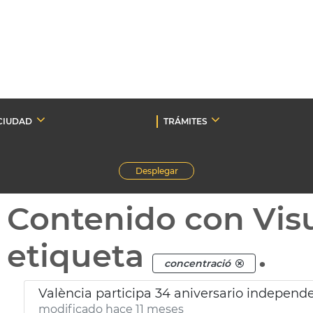
CIUDAD
TRÁMITES
Desplegar
Contenido con Vis
etiqueta
.
concentració
València participa 34 aniversario independ
modificado hace 11 meses