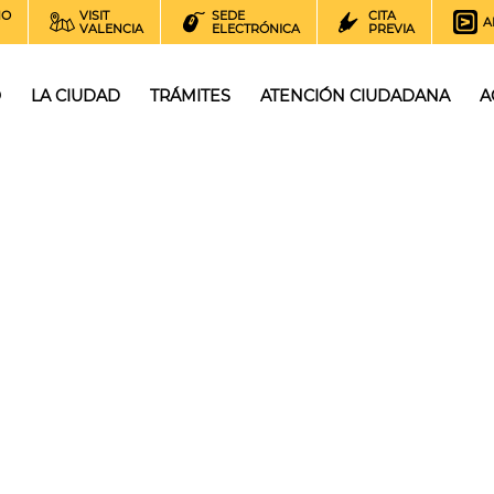
NO
VISIT
SEDE
CITA
A
VALENCIA
ELECTRÓNICA
PREVIA
O
LA CIUDAD
TRÁMITES
ATENCIÓN CIUDADANA
A