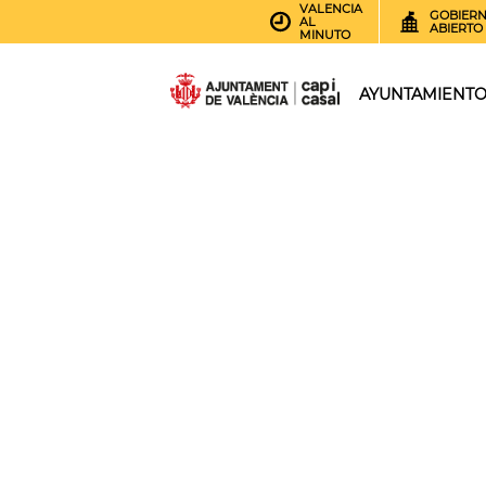
VALENCIA
GOBIER
AL
ABIERTO
MINUTO
AYUNTAMIENT