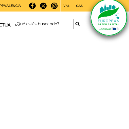
PPVALÈNCIA
VAL
CAS
CTUALIDAD