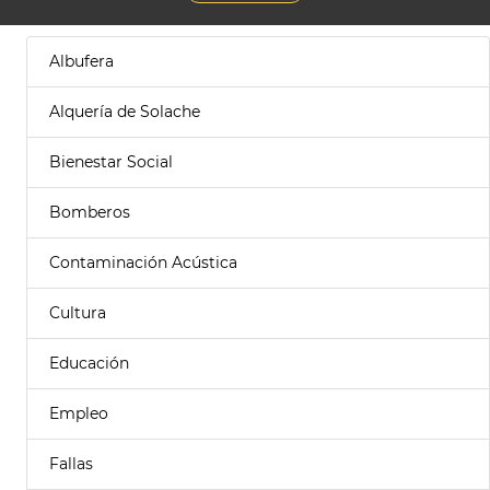
Albufera
Alquería de Solache
Bienestar Social
Bomberos
Contaminación Acústica
Cultura
Educación
Empleo
Fallas