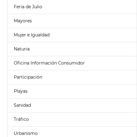
Feria de Julio
Mayores
Mujer e Igualdad
Naturia
Oficina Información Consumidor
Participación
Playas
Sanidad
Tráfico
Urbanismo