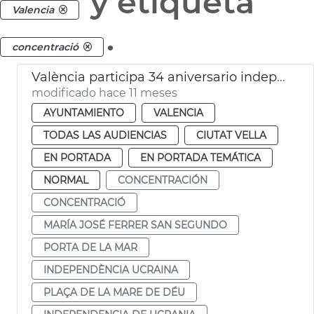
y etiqueta
Valencia
.
concentració
València participa 34 aniversario independencia Ucrania
modificado hace 11 meses
AYUNTAMIENTO
VALENCIA
TODAS LAS AUDIENCIAS
CIUTAT VELLA
EN PORTADA
EN PORTADA TEMÁTICA
NORMAL
CONCENTRACIÓN
CONCENTRACIÓ
MARÍA JOSÉ FERRER SAN SEGUNDO
PORTA DE LA MAR
INDEPENDÈNCIA UCRAINA
PLAÇA DE LA MARE DE DÉU