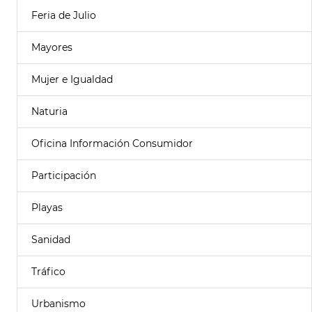
Feria de Julio
Mayores
Mujer e Igualdad
Naturia
Oficina Información Consumidor
Participación
Playas
Sanidad
Tráfico
Urbanismo