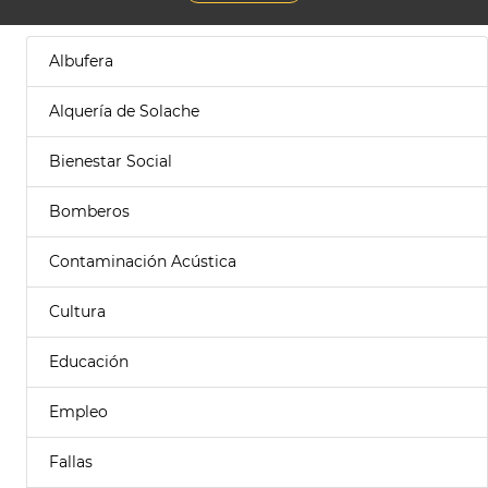
Albufera
Alquería de Solache
Bienestar Social
Bomberos
Contaminación Acústica
Cultura
Educación
Empleo
Fallas