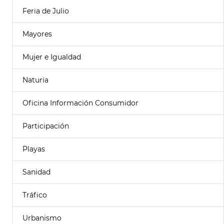
Feria de Julio
Mayores
Mujer e Igualdad
Naturia
Oficina Información Consumidor
Participación
Playas
Sanidad
Tráfico
Urbanismo