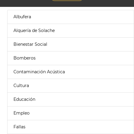
Albufera
Alquería de Solache
Bienestar Social
Bomberos
Contaminación Acústica
Cultura
Educación
Empleo
Fallas