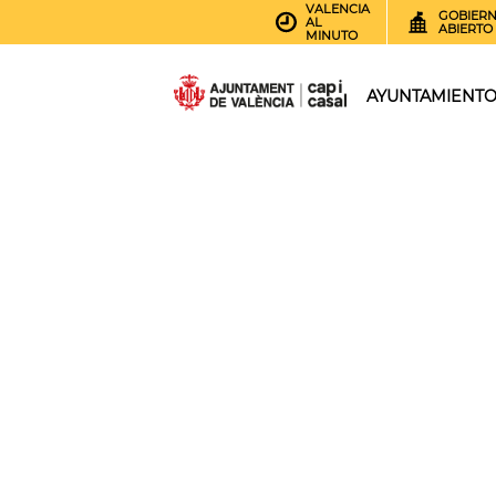
VALENCIA
GOBIER
AL
ABIERTO
MINUTO
AYUNTAMIENT