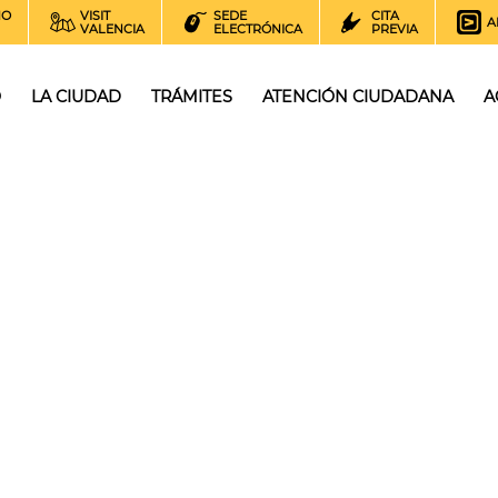
NO
VISIT
SEDE
CITA
A
VALENCIA
ELECTRÓNICA
PREVIA
O
LA CIUDAD
TRÁMITES
ATENCIÓN CIUDADANA
A