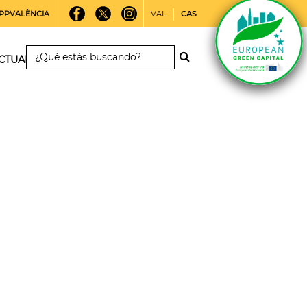
PPVALÈNCIA
VAL
CAS
CTUALIDAD