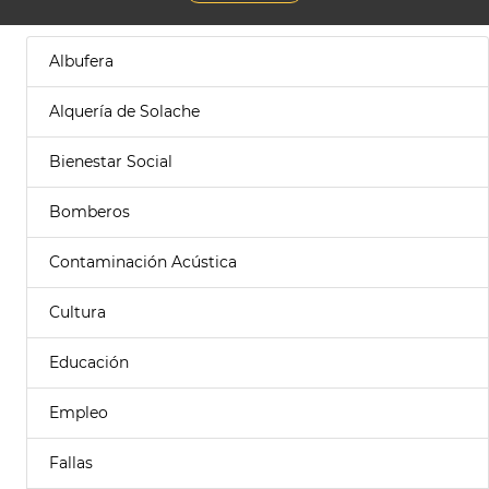
Albufera
Alquería de Solache
Bienestar Social
Bomberos
Contaminación Acústica
Cultura
Educación
Empleo
Fallas