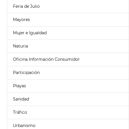
Feria de Julio
Mayores
Mujer e Igualdad
Naturia
Oficina Información Consumidor
Participación
Playas
Sanidad
Tráfico
Urbanismo