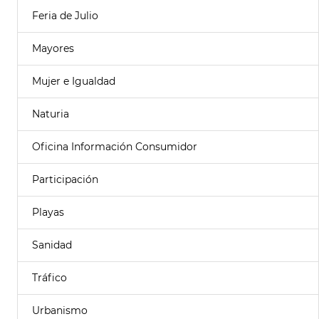
Feria de Julio
Mayores
Mujer e Igualdad
Naturia
Oficina Información Consumidor
Participación
Playas
Sanidad
Tráfico
Urbanismo