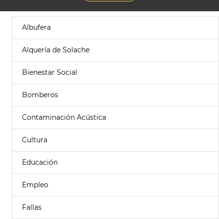
Albufera
Alquería de Solache
Bienestar Social
Bomberos
Contaminación Acústica
Cultura
Educación
Empleo
Fallas