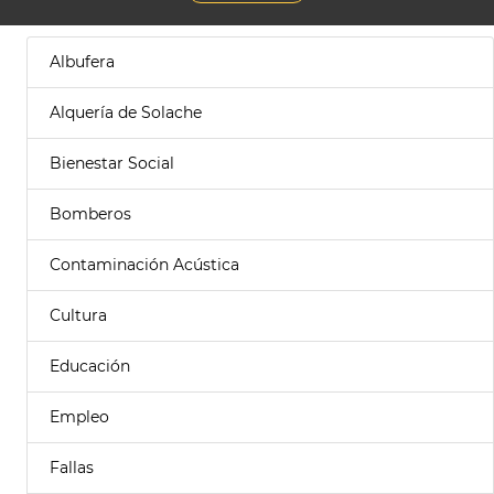
Albufera
Alquería de Solache
Bienestar Social
Bomberos
Contaminación Acústica
Cultura
Educación
Empleo
Fallas