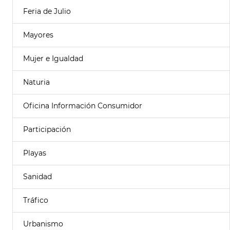
Feria de Julio
Mayores
Mujer e Igualdad
Naturia
Oficina Información Consumidor
Participación
Playas
Sanidad
Tráfico
Urbanismo