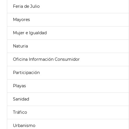
Feria de Julio
Mayores
Mujer e Igualdad
Naturia
Oficina Información Consumidor
Participación
Playas
Sanidad
Tráfico
Urbanismo