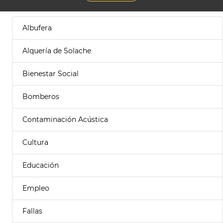
Albufera
Alquería de Solache
Bienestar Social
Bomberos
Contaminación Acústica
Cultura
Educación
Empleo
Fallas