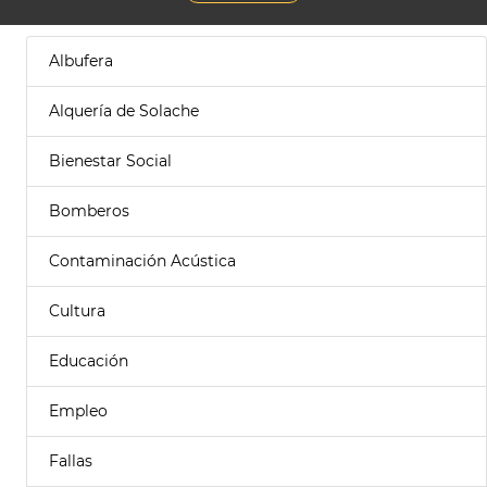
Albufera
Alquería de Solache
Bienestar Social
Bomberos
Contaminación Acústica
Cultura
Educación
Empleo
Fallas