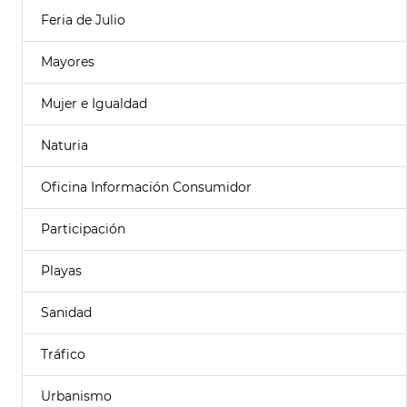
Feria de Julio
Mayores
Mujer e Igualdad
Naturia
Oficina Información Consumidor
Participación
Playas
Sanidad
Tráfico
Urbanismo