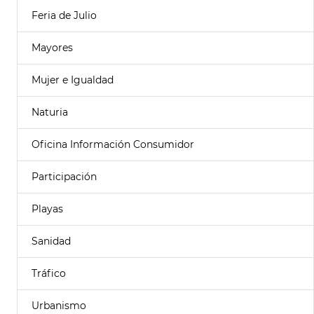
Feria de Julio
Mayores
Mujer e Igualdad
Naturia
Oficina Información Consumidor
Participación
Playas
Sanidad
Tráfico
Urbanismo