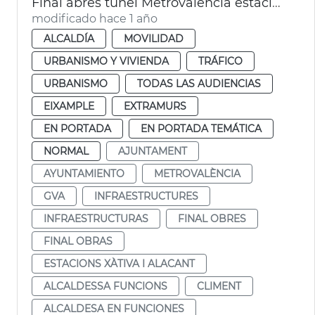
Final abres túnel Metrovalencia estaciones de Xàtiva y Alicante
modificado hace 1 año
ALCALDÍA
MOVILIDAD
URBANISMO Y VIVIENDA
TRÁFICO
URBANISMO
TODAS LAS AUDIENCIAS
EIXAMPLE
EXTRAMURS
EN PORTADA
EN PORTADA TEMÁTICA
NORMAL
AJUNTAMENT
AYUNTAMIENTO
METROVALÈNCIA
GVA
INFRAESTRUCTURES
INFRAESTRUCTURAS
FINAL OBRES
FINAL OBRAS
ESTACIONS XÀTIVA I ALACANT
ALCALDESSA FUNCIONS
CLIMENT
ALCALDESA EN FUNCIONES