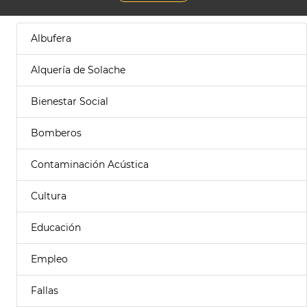
Albufera
Alquería de Solache
Bienestar Social
Bomberos
Contaminación Acústica
Cultura
Educación
Empleo
Fallas