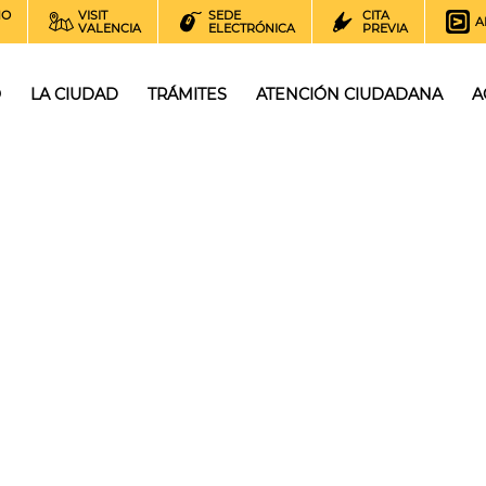
NO
VISIT
SEDE
CITA
A
VALENCIA
ELECTRÓNICA
PREVIA
O
LA CIUDAD
TRÁMITES
ATENCIÓN CIUDADANA
A