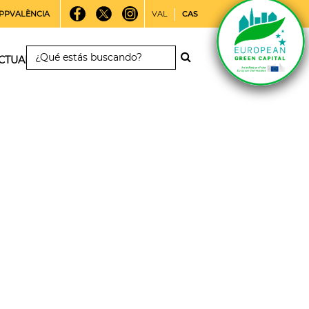
PPVALÈNCIA
VAL
CAS
CTUALIDAD