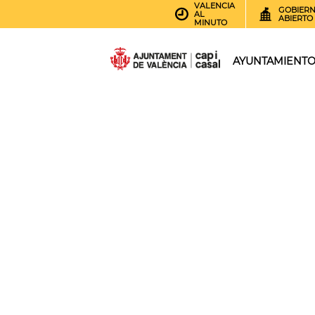
VALENCIA
GOBIER
AL
ABIERTO
MINUTO
AYUNTAMIENT