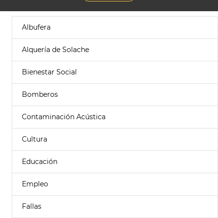
Albufera
Alquería de Solache
Bienestar Social
Bomberos
Contaminación Acústica
Cultura
Educación
Empleo
Fallas