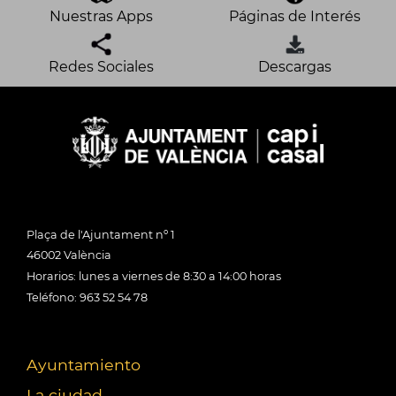
Nuestras Apps
Páginas de Interés
Redes Sociales
Descargas
Plaça de l'Ajuntament nº 1
46002 València
Horarios: lunes a viernes de 8:30 a 14:00 horas
Teléfono: 963 52 54 78
Ayuntamiento
La ciudad