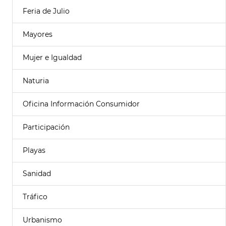
Feria de Julio
Mayores
Mujer e Igualdad
Naturia
Oficina Información Consumidor
Participación
Playas
Sanidad
Tráfico
Urbanismo