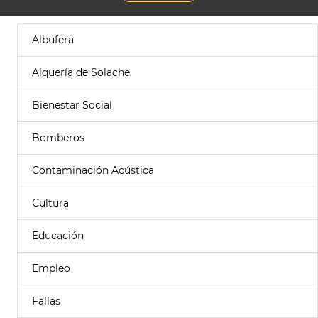
Albufera
Alquería de Solache
Bienestar Social
Bomberos
Contaminación Acústica
Cultura
Educación
Empleo
Fallas