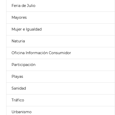
Feria de Julio
Mayores
Mujer e Igualdad
Naturia
Oficina Información Consumidor
Participación
Playas
Sanidad
Tráfico
Urbanismo