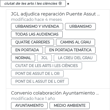
.
ciutat de les arts i les ciències
JGL adjudica reparación Puente Assut de l'Or València
modificado hace 4 meses
URBANISMO Y VIVIENDA
URBANISMO
TODAS LAS AUDIENCIAS
QUATRE CARRERES
CAMINS AL GRAU
EN PORTADA
EN PORTADA TEMÁTICA
NORMAL
JGL
LA CREU DEL GRAU
CIUTAT DE LES ARTS I LES CIÈNCIES
PONT DE ASSUT DE L OR
PONT DE L ASSUT DE L ORT
Convenio colaboración Ayuntamiento - Roig Arena gestión jardín València
modificado hace 1 año
AYUNTAMIENTO
MEDIO AMBIENTE