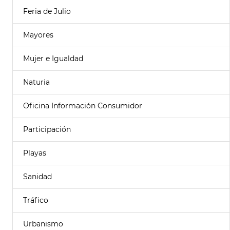
Feria de Julio
Mayores
Mujer e Igualdad
Naturia
Oficina Información Consumidor
Participación
Playas
Sanidad
Tráfico
Urbanismo