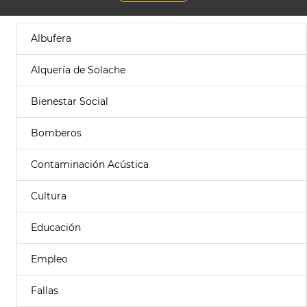
Albufera
Alquería de Solache
Bienestar Social
Bomberos
Contaminación Acústica
Cultura
Educación
Empleo
Fallas