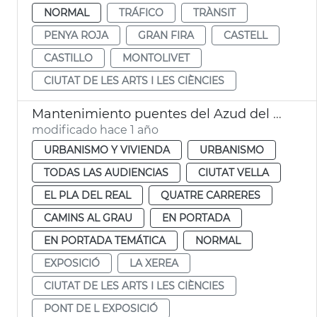
NORMAL
TRÁFICO
TRÀNSIT
PENYA ROJA
GRAN FIRA
CASTELL
CASTILLO
MONTOLIVET
CIUTAT DE LES ARTS I LES CIÈNCIES
Mantenimiento puentes del Azud del Oro y de la Exposición València
modificado hace 1 año
URBANISMO Y VIVIENDA
URBANISMO
TODAS LAS AUDIENCIAS
CIUTAT VELLA
EL PLA DEL REAL
QUATRE CARRERES
CAMINS AL GRAU
EN PORTADA
EN PORTADA TEMÁTICA
NORMAL
EXPOSICIÓ
LA XEREA
CIUTAT DE LES ARTS I LES CIÈNCIES
PONT DE L EXPOSICIÓ