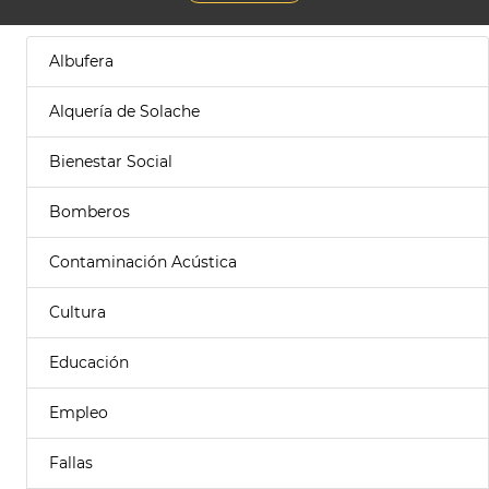
Albufera
Alquería de Solache
Bienestar Social
Bomberos
Contaminación Acústica
Cultura
Educación
Empleo
Fallas