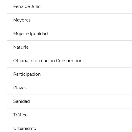
Feria de Julio
Mayores
Mujer e Igualdad
Naturia
Oficina Información Consumidor
Participación
Playas
Sanidad
Tráfico
Urbanismo