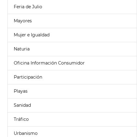
Feria de Julio
Mayores
Mujer e Igualdad
Naturia
Oficina Información Consumidor
Participación
Playas
Sanidad
Tráfico
Urbanismo