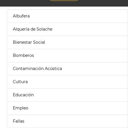
Albufera
Alquería de Solache
Bienestar Social
Bomberos
Contaminación Acústica
Cultura
Educación
Empleo
Fallas