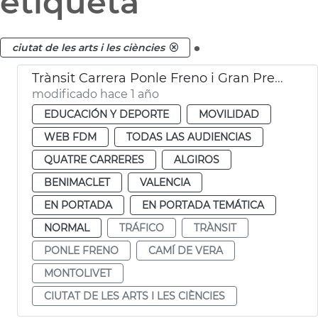
etiqueta
.
ciutat de les arts i les ciències
Trànsit Carrera Ponle Freno i Gran Premi Ciclisme València
modificado hace 1 año
EDUCACIÓN Y DEPORTE
MOVILIDAD
WEB FDM
TODAS LAS AUDIENCIAS
QUATRE CARRERES
ALGIROS
BENIMACLET
VALENCIA
EN PORTADA
EN PORTADA TEMÁTICA
NORMAL
TRÁFICO
TRÀNSIT
PONLE FRENO
CAMÍ DE VERA
MONTOLIVET
CIUTAT DE LES ARTS I LES CIÈNCIES