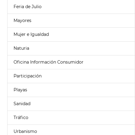
Feria de Julio
Mayores
Mujer e Igualdad
Naturia
Oficina Información Consumidor
Participación
Playas
Sanidad
Tráfico
Urbanismo