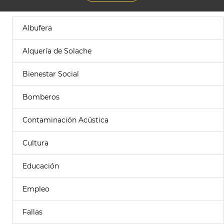
Albufera
Alquería de Solache
Bienestar Social
Bomberos
Contaminación Acústica
Cultura
Educación
Empleo
Fallas