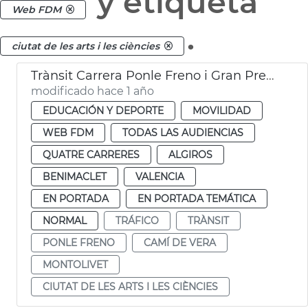
y etiqueta
Web FDM
.
ciutat de les arts i les ciències
Trànsit Carrera Ponle Freno i Gran Premi Ciclisme València
modificado hace 1 año
EDUCACIÓN Y DEPORTE
MOVILIDAD
WEB FDM
TODAS LAS AUDIENCIAS
QUATRE CARRERES
ALGIROS
BENIMACLET
VALENCIA
EN PORTADA
EN PORTADA TEMÁTICA
NORMAL
TRÁFICO
TRÀNSIT
PONLE FRENO
CAMÍ DE VERA
MONTOLIVET
CIUTAT DE LES ARTS I LES CIÈNCIES