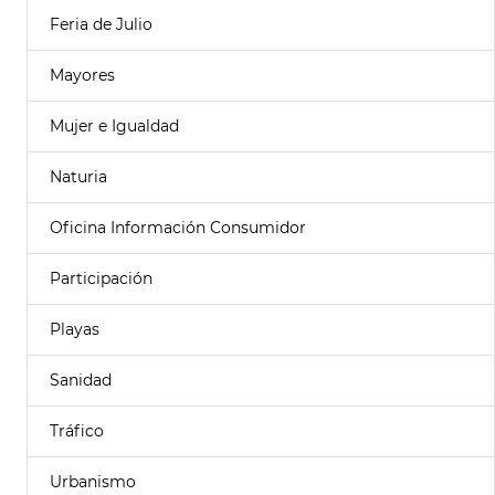
Feria de Julio
Mayores
Mujer e Igualdad
Naturia
Oficina Información Consumidor
Participación
Playas
Sanidad
Tráfico
Urbanismo