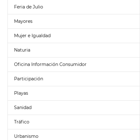
Feria de Julio
Mayores
Mujer e Igualdad
Naturia
Oficina Información Consumidor
Participación
Playas
Sanidad
Tráfico
Urbanismo