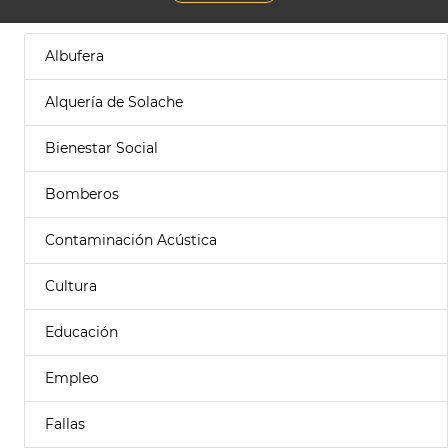
Albufera
Alquería de Solache
Bienestar Social
Bomberos
Contaminación Acústica
Cultura
Educación
Empleo
Fallas