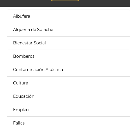
Albufera
Alquería de Solache
Bienestar Social
Bomberos
Contaminación Acústica
Cultura
Educación
Empleo
Fallas