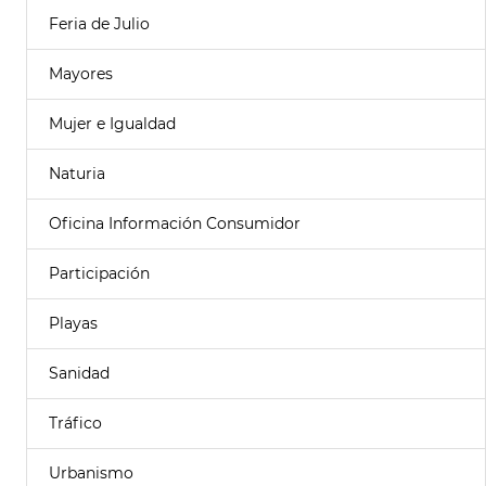
Feria de Julio
Mayores
Mujer e Igualdad
Naturia
Oficina Información Consumidor
Participación
Playas
Sanidad
Tráfico
Urbanismo