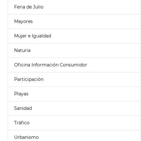
Feria de Julio
Mayores
Mujer e Igualdad
Naturia
Oficina Información Consumidor
Participación
Playas
Sanidad
Tráfico
Urbanismo