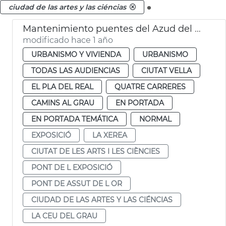
.
ciudad de las artes y las ciéncias
Mantenimiento puentes del Azud del Oro y de la Exposición València
modificado hace 1 año
URBANISMO Y VIVIENDA
URBANISMO
TODAS LAS AUDIENCIAS
CIUTAT VELLA
EL PLA DEL REAL
QUATRE CARRERES
CAMINS AL GRAU
EN PORTADA
EN PORTADA TEMÁTICA
NORMAL
EXPOSICIÓ
LA XEREA
CIUTAT DE LES ARTS I LES CIÈNCIES
PONT DE L EXPOSICIÓ
PONT DE ASSUT DE L OR
CIUDAD DE LAS ARTES Y LAS CIÉNCIAS
LA CEU DEL GRAU