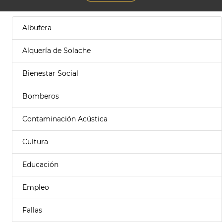
Albufera
Alquería de Solache
Bienestar Social
Bomberos
Contaminación Acústica
Cultura
Educación
Empleo
Fallas