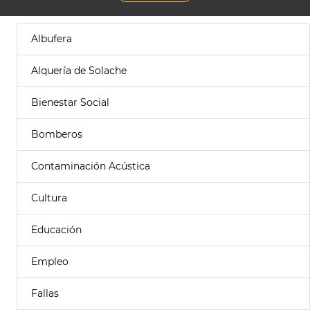
Albufera
Alquería de Solache
Bienestar Social
Bomberos
Contaminación Acústica
Cultura
Educación
Empleo
Fallas