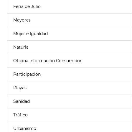
Feria de Julio
Mayores
Mujer e Igualdad
Naturia
Oficina Información Consumidor
Participación
Playas
Sanidad
Tráfico
Urbanismo