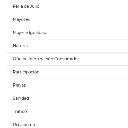
Feria de Julio
Mayores
Mujer e Igualdad
Naturia
Oficina Información Consumidor
Participación
Playas
Sanidad
Tráfico
Urbanismo