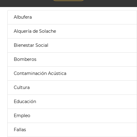
Albufera
Alquería de Solache
Bienestar Social
Bomberos
Contaminación Acústica
Cultura
Educación
Empleo
Fallas