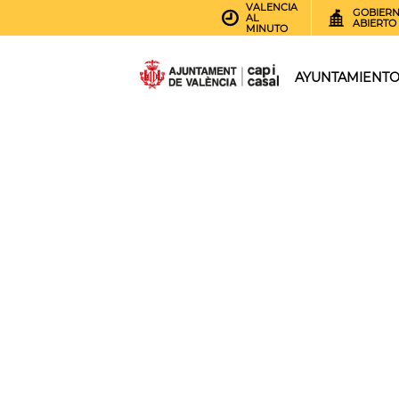
VALENCIA
GOBIER
AL
ABIERTO
MINUTO
AYUNTAMIENT