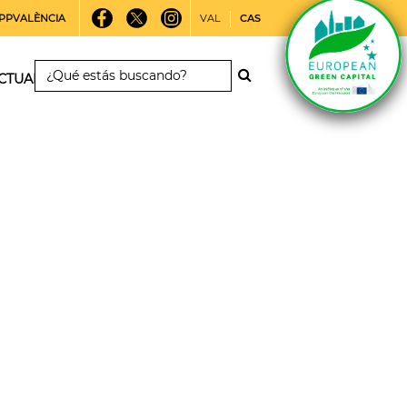
PPVALÈNCIA
VAL
CAS
CTUALIDAD