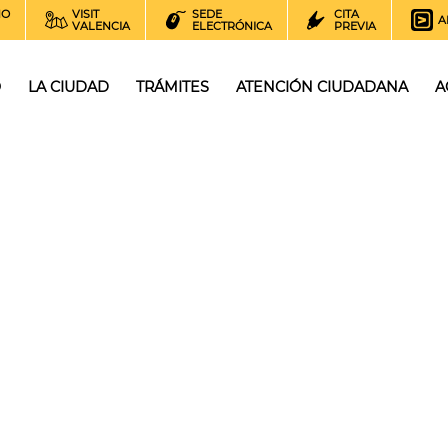
NO
VISIT
SEDE
CITA
A
VALENCIA
ELECTRÓNICA
PREVIA
O
LA CIUDAD
TRÁMITES
ATENCIÓN CIUDADANA
A