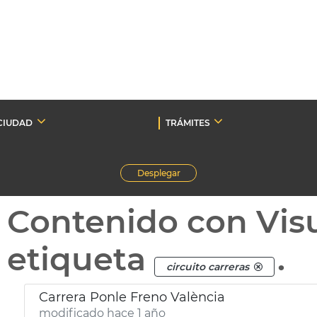
CIUDAD
TRÁMITES
Desplegar
Contenido con Vis
etiqueta
.
circuito carreras
Carrera Ponle Freno València
modificado hace 1 año