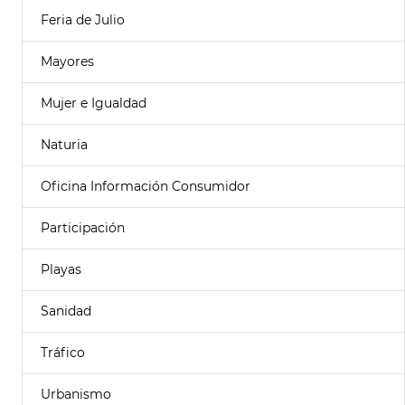
Feria de Julio
Mayores
Mujer e Igualdad
Naturia
Oficina Información Consumidor
Participación
Playas
Sanidad
Tráfico
Urbanismo