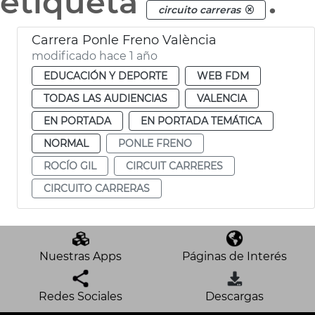
etiqueta
.
circuito carreras
Carrera Ponle Freno València
modificado hace 1 año
EDUCACIÓN Y DEPORTE
WEB FDM
TODAS LAS AUDIENCIAS
VALENCIA
EN PORTADA
EN PORTADA TEMÁTICA
NORMAL
PONLE FRENO
ROCÍO GIL
CIRCUIT CARRERES
CIRCUITO CARRERAS
Nuestras Apps
Páginas de Interés
Redes Sociales
Descargas