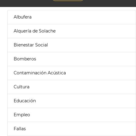
Albufera
Alquería de Solache
Bienestar Social
Bomberos
Contaminación Acústica
Cultura
Educación
Empleo
Fallas