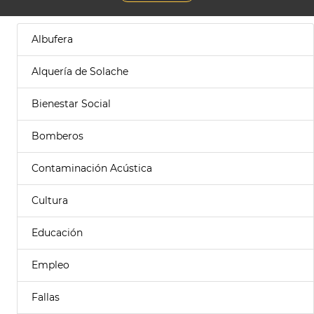
Albufera
Alquería de Solache
Bienestar Social
Bomberos
Contaminación Acústica
Cultura
Educación
Empleo
Fallas