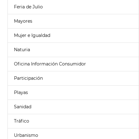
Feria de Julio
Mayores
Mujer e Igualdad
Naturia
Oficina Información Consumidor
Participación
Playas
Sanidad
Tráfico
Urbanismo