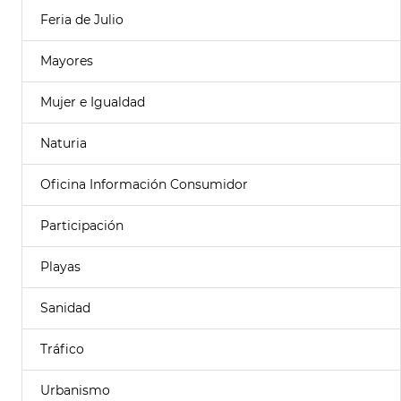
Feria de Julio
Mayores
Mujer e Igualdad
Naturia
Oficina Información Consumidor
Participación
Playas
Sanidad
Tráfico
Urbanismo