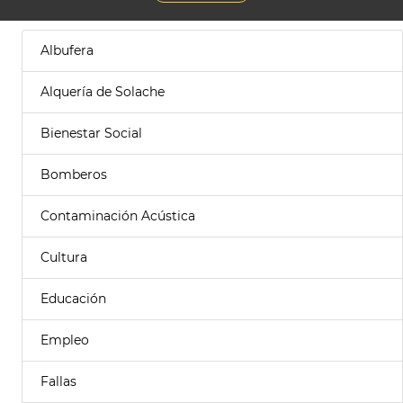
Albufera
Alquería de Solache
Bienestar Social
Bomberos
Contaminación Acústica
Cultura
Educación
Empleo
Fallas