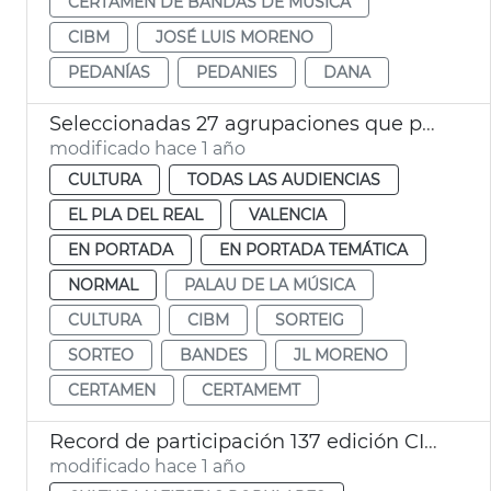
CERTAMEN DE BANDAS DE MÚSICA
CIBM
JOSÉ LUIS MORENO
PEDANÍAS
PEDANIES
DANA
Seleccionadas 27 agrupaciones que participarán en la 137 edició del CIBM
modificado hace 1 año
CULTURA
TODAS LAS AUDIENCIAS
EL PLA DEL REAL
VALENCIA
EN PORTADA
EN PORTADA TEMÁTICA
NORMAL
PALAU DE LA MÚSICA
CULTURA
CIBM
SORTEIG
SORTEO
BANDES
JL MORENO
CERTAMEN
CERTAMEMT
Record de participación 137 edición CIBM Ciudad de València
modificado hace 1 año