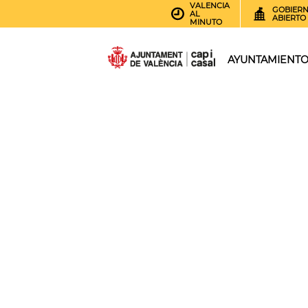
VALENCIA
GOBIER
AL
ABIERTO
MINUTO
AYUNTAMIENT