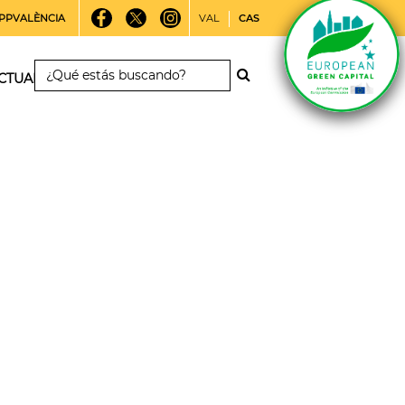
PPVALÈNCIA
VAL
CAS
CTUALIDAD