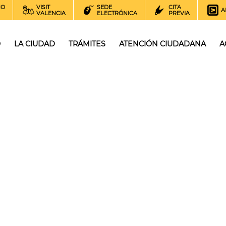
NO
VISIT
SEDE
CITA
A
VALENCIA
ELECTRÓNICA
PREVIA
O
LA CIUDAD
TRÁMITES
ATENCIÓN CIUDADANA
A