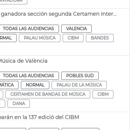
ANYADORA
La Unión Musical Santa Cecilia de Caudete, ganadora sección segunda Certamen Internacional Bandas Ciudad de València
TODAS LAS AUDIENCIAS
VALENCIA
RMAL
PALAU MÚSICA
CIBM
BANDES
Música de València
TODAS LAS AUDIENCIAS
POBLES SUD
MÁTICA
NORMAL
PALAU DE LA MÚSICA
CERTAMEN DE BANDAS DE MÚSICA
CIBM
S
DANA
arán en la 137 edició del CIBM