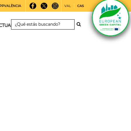
PPVALÈNCIA
VAL
CAS
CTUALIDAD