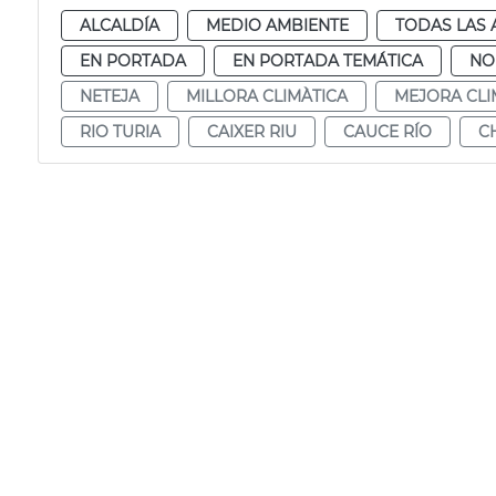
ALCALDÍA
MEDIO AMBIENTE
TODAS LAS 
EN PORTADA
EN PORTADA TEMÁTICA
NO
NETEJA
MILLORA CLIMÀTICA
MEJORA CLI
RIO TURIA
CAIXER RIU
CAUCE RÍO
C