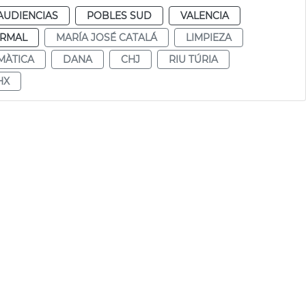
AUDIENCIAS
POBLES SUD
VALENCIA
RMAL
MARÍA JOSÉ CATALÁ
LIMPIEZA
MÀTICA
DANA
CHJ
RIU TÚRIA
HX