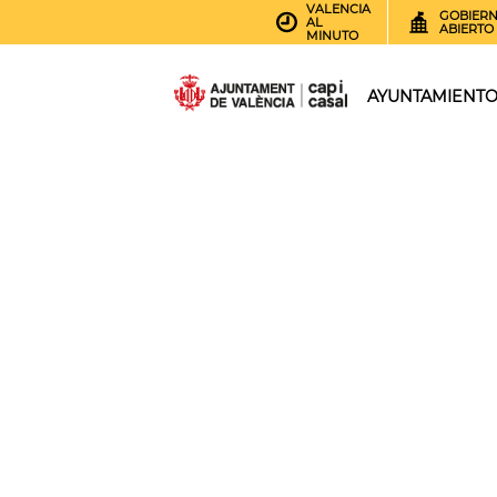
VALENCIA
GOBIER
AL
ABIERTO
MINUTO
AYUNTAMIENT