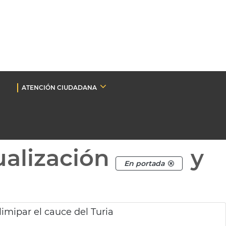
ATENCIÓN CIUDADANA
ualización
y
En portada
limipar el cauce del Turia