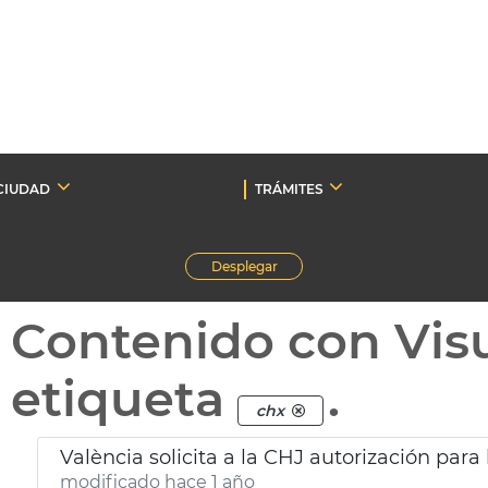
CIUDAD
TRÁMITES
Desplegar
Contenido con Vis
etiqueta
.
chx
València solicita a la CHJ autorización para 
modificado hace 1 año