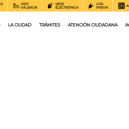
NO
VISIT
SEDE
CITA
A
VALENCIA
ELECTRÓNICA
PREVIA
O
LA CIUDAD
TRÁMITES
ATENCIÓN CIUDADANA
A