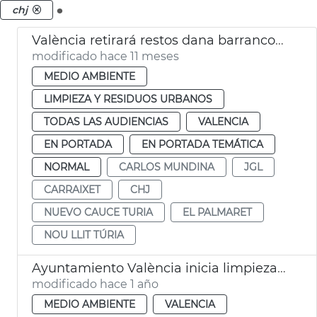
.
chj
València retirará restos dana barrancos Carraixet Palmaret
modificado hace 11 meses
MEDIO AMBIENTE
LIMPIEZA Y RESIDUOS URBANOS
TODAS LAS AUDIENCIAS
VALENCIA
EN PORTADA
EN PORTADA TEMÁTICA
NORMAL
CARLOS MUNDINA
JGL
CARRAIXET
CHJ
NUEVO CAUCE TURIA
EL PALMARET
NOU LLIT TÚRIA
Ayuntamiento València inicia limpieza nuevo cauce Turia dana
modificado hace 1 año
MEDIO AMBIENTE
VALENCIA