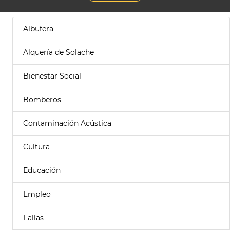
Albufera
Alquería de Solache
Bienestar Social
Bomberos
Contaminación Acústica
Cultura
Educación
Empleo
Fallas