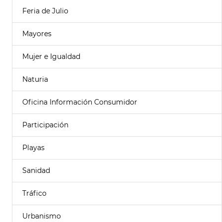
Feria de Julio
Mayores
Mujer e Igualdad
Naturia
Oficina Información Consumidor
Participación
Playas
Sanidad
Tráfico
Urbanismo