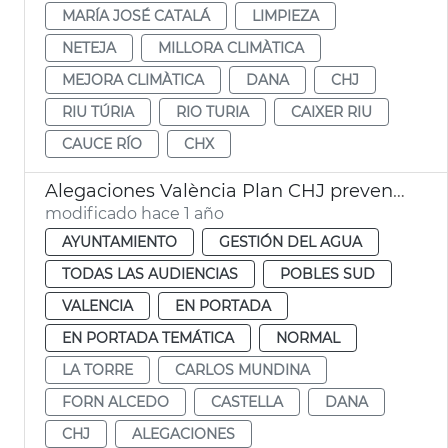
MARÍA JOSÉ CATALÁ
LIMPIEZA
NETEJA
MILLORA CLIMÀTICA
MEJORA CLIMÀTICA
DANA
CHJ
RIU TÚRIA
RIO TURIA
CAIXER RIU
CAUCE RÍO
CHX
Alegaciones València Plan CHJ prevención dana
modificado hace 1 año
AYUNTAMIENTO
GESTIÓN DEL AGUA
TODAS LAS AUDIENCIAS
POBLES SUD
VALENCIA
EN PORTADA
EN PORTADA TEMÁTICA
NORMAL
LA TORRE
CARLOS MUNDINA
FORN ALCEDO
CASTELLA
DANA
CHJ
ALEGACIONES