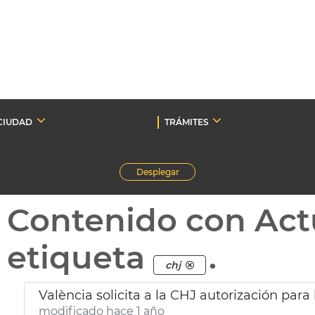
CIUDAD
TRÁMITES
Desplegar
Contenido con Act
etiqueta
.
chj
València solicita a la CHJ autorización para 
modificado hace 1 año