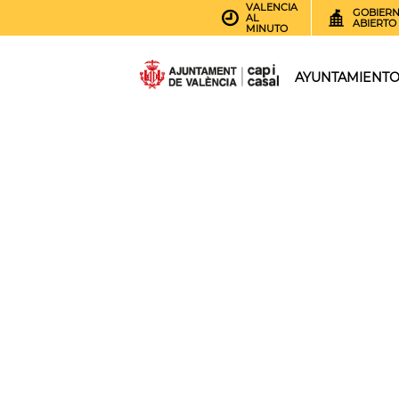
VALENCIA
GOBIER
AL
ABIERTO
MINUTO
AYUNTAMIENT