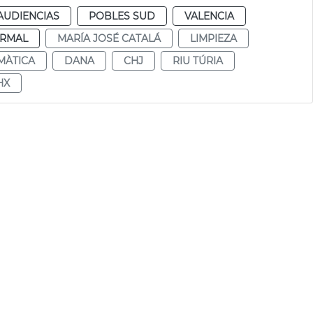
AUDIENCIAS
POBLES SUD
VALENCIA
RMAL
MARÍA JOSÉ CATALÁ
LIMPIEZA
MÀTICA
DANA
CHJ
RIU TÚRIA
HX