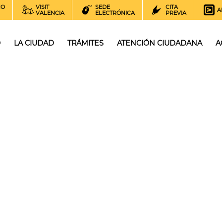
NO
VISIT
SEDE
CITA
A
VALENCIA
ELECTRÓNICA
PREVIA
O
LA CIUDAD
TRÁMITES
ATENCIÓN CIUDADANA
A