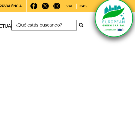
PPVALÈNCIA
VAL
CAS
CTUALIDAD