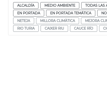
ALCALDÍA
MEDIO AMBIENTE
TODAS LAS 
EN PORTADA
EN PORTADA TEMÁTICA
NO
NETEJA
MILLORA CLIMÀTICA
MEJORA CLI
RIO TURIA
CAIXER RIU
CAUCE RÍO
C