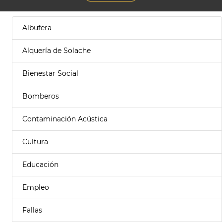
Albufera
Alquería de Solache
Bienestar Social
Bomberos
Contaminación Acústica
Cultura
Educación
Empleo
Fallas