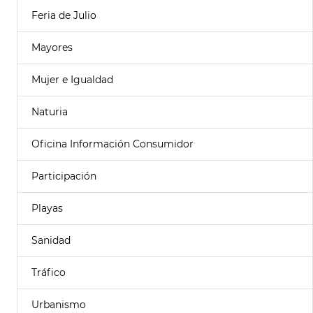
Feria de Julio
Mayores
Mujer e Igualdad
Naturia
Oficina Información Consumidor
Participación
Playas
Sanidad
Tráfico
Urbanismo