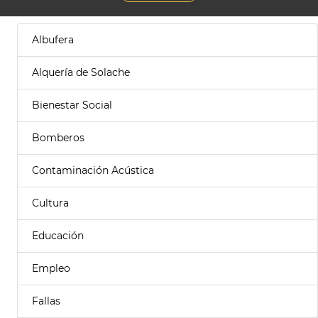
Albufera
Alquería de Solache
Bienestar Social
Bomberos
Contaminación Acústica
Cultura
Educación
Empleo
Fallas