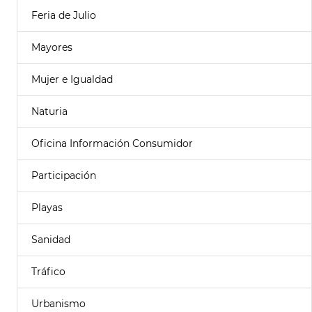
Feria de Julio
Mayores
Mujer e Igualdad
Naturia
Oficina Información Consumidor
Participación
Playas
Sanidad
Tráfico
Urbanismo