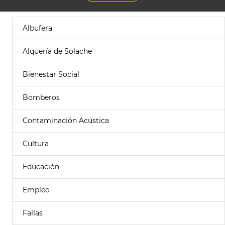
Albufera
Alquería de Solache
Bienestar Social
Bomberos
Contaminación Acústica
Cultura
Educación
Empleo
Fallas