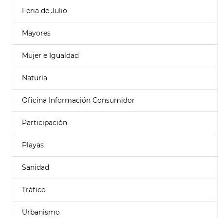
Feria de Julio
Mayores
Mujer e Igualdad
Naturia
Oficina Información Consumidor
Participación
Playas
Sanidad
Tráfico
Urbanismo