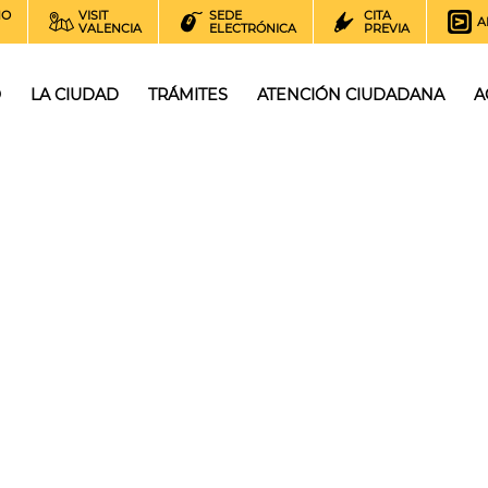
NO
VISIT
SEDE
CITA
A
VALENCIA
ELECTRÓNICA
PREVIA
O
LA CIUDAD
TRÁMITES
ATENCIÓN CIUDADANA
A