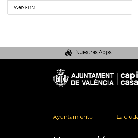
Web FDM
Nuestras Apps
Ayuntamiento
La ciud