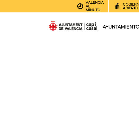
VALENCIA
GOBIER
AL
ABIERTO
MINUTO
AYUNTAMIENT