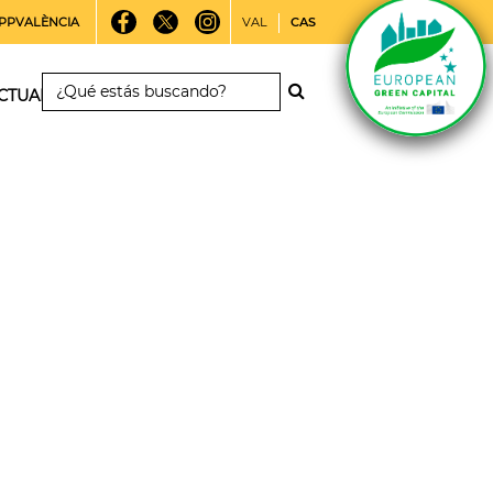
PPVALÈNCIA
VAL
CAS
CTUALIDAD