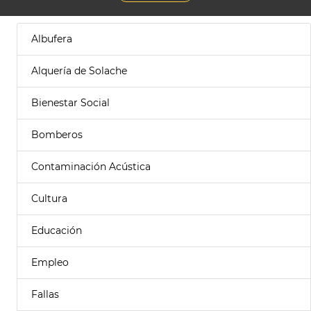
Albufera
Alquería de Solache
Bienestar Social
Bomberos
Contaminación Acústica
Cultura
Educación
Empleo
Fallas