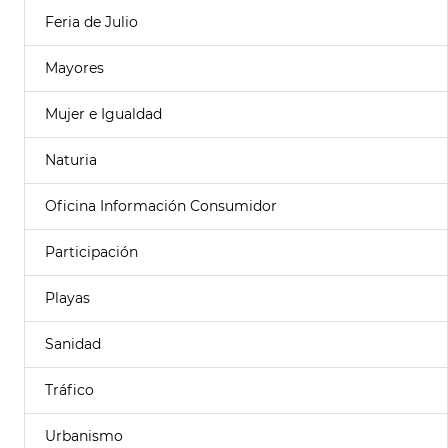
Feria de Julio
Mayores
Mujer e Igualdad
Naturia
Oficina Información Consumidor
Participación
Playas
Sanidad
Tráfico
Urbanismo