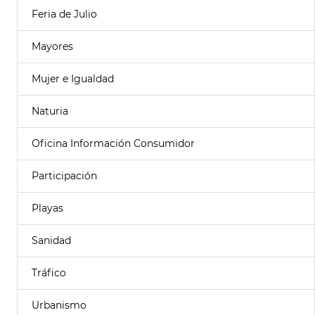
Feria de Julio
Mayores
Mujer e Igualdad
Naturia
Oficina Información Consumidor
Participación
Playas
Sanidad
Tráfico
Urbanismo