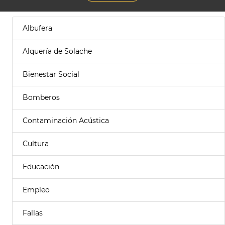
Albufera
Alquería de Solache
Bienestar Social
Bomberos
Contaminación Acústica
Cultura
Educación
Empleo
Fallas