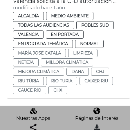
València solicita a la CHJ autorización para limipar el cauce del Turia
modificado hace 1 año
ALCALDÍA
MEDIO AMBIENTE
TODAS LAS AUDIENCIAS
POBLES SUD
VALENCIA
EN PORTADA
EN PORTADA TEMÁTICA
NORMAL
MARÍA JOSÉ CATALÁ
LIMPIEZA
NETEJA
MILLORA CLIMÀTICA
MEJORA CLIMÀTICA
DANA
CHJ
RIU TÚRIA
RIO TURIA
CAIXER RIU
CAUCE RÍO
CHX
Nuestras Apps
Páginas de Interés