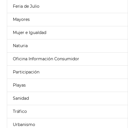
Feria de Julio
Mayores
Mujer e Igualdad
Naturia
Oficina Información Consumidor
Participación
Playas
Sanidad
Tráfico
Urbanismo