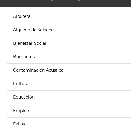
Albufera
Alquería de Solache
Bienestar Social
Bomberos
Contaminación Acústica
Cultura
Educación
Empleo
Fallas