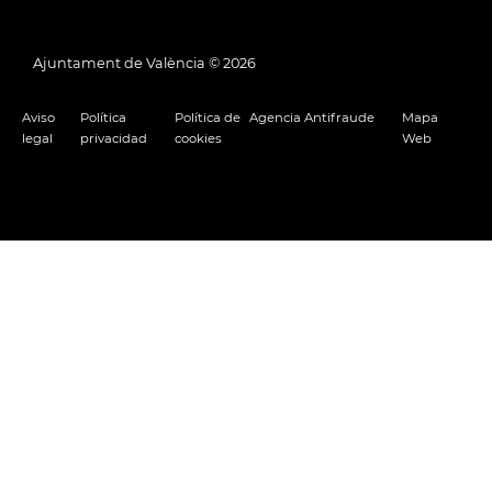
Ajuntament de València ©
2026
Aviso
Política
Política de
Agencia Antifraude
Mapa
legal
privacidad
cookies
Web