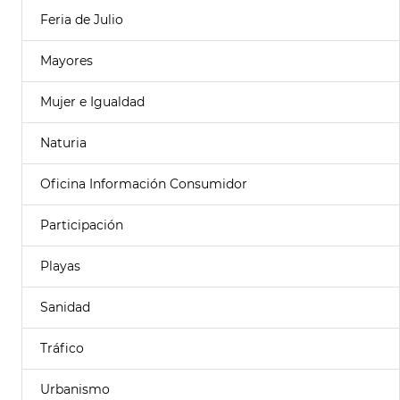
Feria de Julio
Mayores
Mujer e Igualdad
Naturia
Oficina Información Consumidor
Participación
Playas
Sanidad
Tráfico
Urbanismo