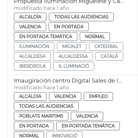
Propuesta iluminación Miguelete y Catedral de València
modificado hace 1 año
ALCALDÍA
TODAS LAS AUDIENCIAS
VALENCIA
EN PORTADA
EN PORTADA TEMÁTICA
NORMAL
ILUMINACIÓN
MICALET
CATEDRAL
ALCALDESA
ALCALDESSA
CATALÁ
IBERDROLA
IL·LUMINACIÓ
Imaugiración centro Digital Sales de IBM en València
modificado hace 1 año
ALCALDÍA
VALENCIA
EMPLEO
TODAS LAS AUDIENCIAS
POBLATS MARITIMS
VALENCIA
EN PORTADA
EN PORTADA TEMÁTICA
NORMAL
INNOVACIÓ