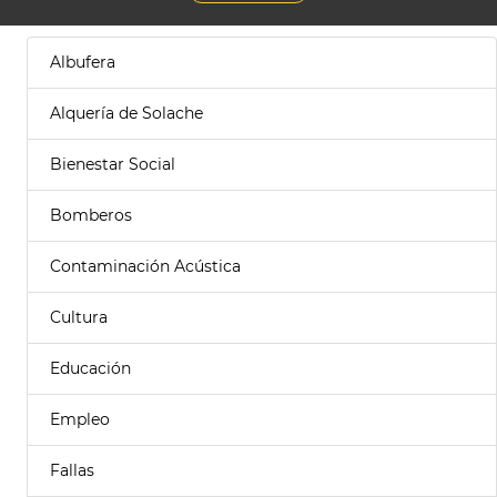
Albufera
Alquería de Solache
Bienestar Social
Bomberos
Contaminación Acústica
Cultura
Educación
Empleo
Fallas