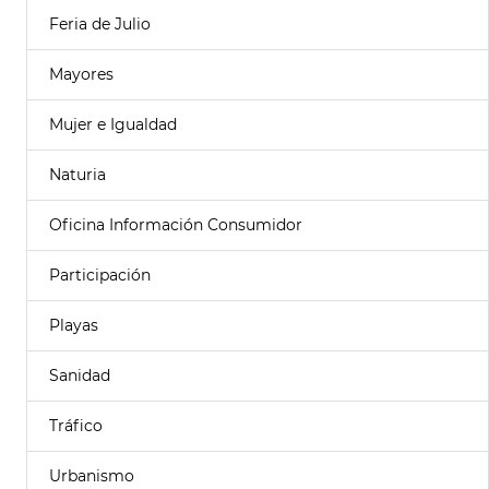
Feria de Julio
Mayores
Mujer e Igualdad
Naturia
Oficina Información Consumidor
Participación
Playas
Sanidad
Tráfico
Urbanismo